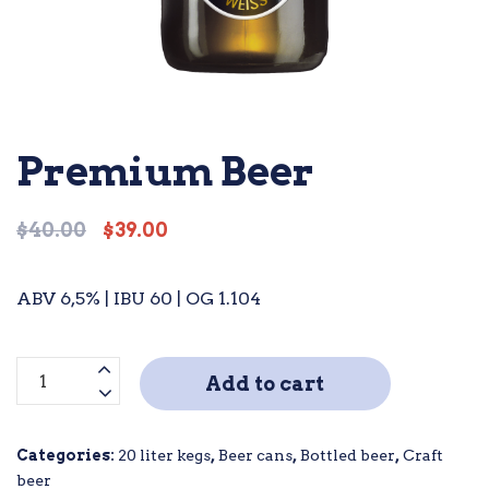
Premium Beer
$
40.00
$
39.00
Original
Current
price
price
was:
is:
ABV 6,5% | IBU 60 | OG 1.104
$40.00.
$39.00.
Premium
Add to cart
Beer
quantity
Categories:
20 liter kegs
,
Beer cans
,
Bottled beer
,
Craft
beer