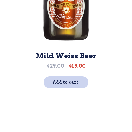
Mild Weiss Beer
$
29.00
$
19.00
Original
Current
price
price
was:
is:
Add to cart
$29.00.
$19.00.