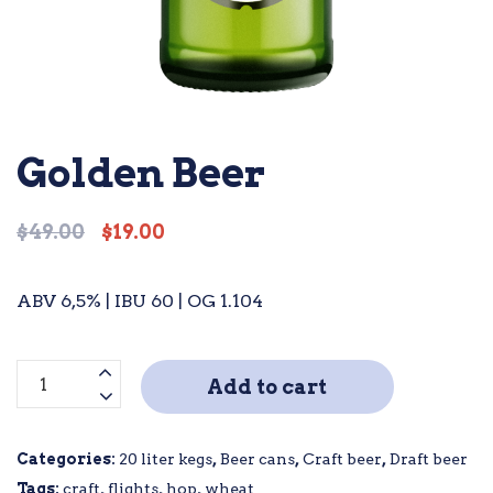
Golden Beer
$
49.00
$
19.00
Original
Current
price
price
was:
is:
ABV 6,5% | IBU 60 | OG 1.104
$49.00.
$19.00.
Golden
Add to cart
Beer
quantity
Categories:
20 liter kegs
,
Beer cans
,
Craft beer
,
Draft beer
Tags:
craft
,
flights
,
hop
,
wheat