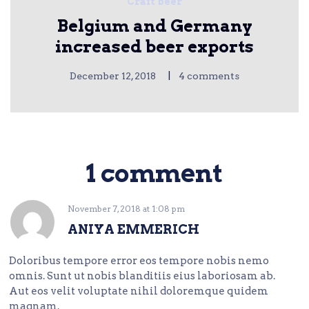
Craft beer
Belgium and Germany
increased beer exports
|
December 12, 2018
4 comments
1 comment
November 7, 2018
at
1:08 pm
ANIYA EMMERICH
Doloribus tempore error eos tempore nobis nemo
omnis. Sunt ut nobis blanditiis eius laboriosam ab.
Aut eos velit voluptate nihil doloremque quidem
magnam.